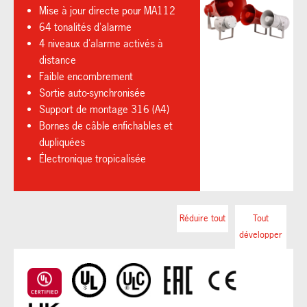
Mise à jour directe pour MA112
64 tonalités d'alarme
4 niveaux d'alarme activés à
distance
Faible encombrement
Sortie auto-synchronisée
Support de montage 316 (A4)
Bornes de câble enfichables et
dupliquées
Électronique tropicalisée
Réduire tout
Tout
développer