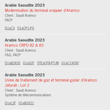
Arabie Saoudite 2023
Modernisation du terminal vraquier d'Aramco
Client : Saudi Aramco
FACP
D1xC3
D1xCP1-PS
Arabie Saoudite 2023
Aramco CRPO 82 & 83
Client : Saudi Aramco
F&G, FACP
D1xB2X05
D1xS2F
STExCP8-PT/M
D1xC1X05F
Arabie Saoudite 2023
Usine de traitement de gaz et terminal gazier d'Aramco
Jafurah - Lot 2
Client : Saudi Aramco
Système de télécommunications
D1xL2F
D1xB2X21