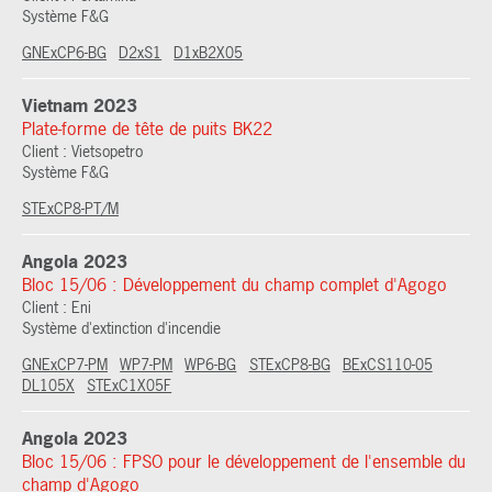
Système F&G
GNExCP6-BG
D2xS1
D1xB2X05
Vietnam 2023
Plate-forme de tête de puits BK22
Client : Vietsopetro
Système F&G
STExCP8-PT/M
Angola 2023
Bloc 15/06 : Développement du champ complet d'Agogo
Client : Eni
Système d'extinction d'incendie
GNExCP7-PM
WP7-PM
WP6-BG
STExCP8-BG
BExCS110-05
DL105X
STExC1X05F
Angola 2023
Bloc 15/06 : FPSO pour le développement de l'ensemble du
champ d'Agogo