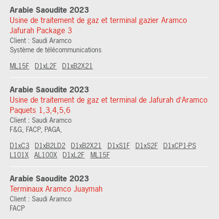
Arabie Saoudite 2023
Usine de traitement de gaz et terminal gazier Aramco
Jafurah Package 3
Client : Saudi Aramco
Système de télécommunications
ML15F
D1xL2F
D1xB2X21
Arabie Saoudite 2023
Usine de traitement de gaz et terminal de Jafurah d'Aramco
Paquets 1,3,4,5,6
Client : Saudi Aramco
F&G, FACP, PAGA,
D1xC3
D1xB2LD2
D1xB2X21
D1xS1F
D1xS2F
D1xCP1-PS
L101X
AL100X
D1xL2F
ML15F
Arabie Saoudite 2023
Terminaux Aramco Juaymah
Client : Saudi Aramco
FACP