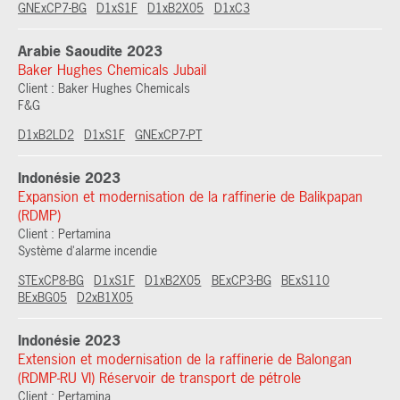
GNExCP7-BG
D1xS1F
D1xB2X05
D1xC3
Arabie Saoudite 2023
Baker Hughes Chemicals Jubail
Client : Baker Hughes Chemicals
F&G
D1xB2LD2
D1xS1F
GNExCP7-PT
Indonésie 2023
Expansion et modernisation de la raffinerie de Balikpapan
(RDMP)
Client : Pertamina
Système d'alarme incendie
STExCP8-BG
D1xS1F
D1xB2X05
BExCP3-BG
BExS110
BExBG05
D2xB1X05
Indonésie 2023
Extension et modernisation de la raffinerie de Balongan
(RDMP-RU VI) Réservoir de transport de pétrole
Client : Pertamina