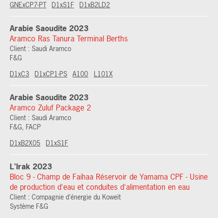
GNExCP7-PT
D1xS1F
D1xB2LD2
Arabie Saoudite 2023
Aramco Ras Tanura Terminal Berths
Client : Saudi Aramco
F&G
D1xC3
D1xCP1-PS
A100
L101X
Arabie Saoudite 2023
Aramco Zuluf Package 2
Client : Saudi Aramco
F&G, FACP
D1xB2X05
D1xS1F
L'Irak 2023
Bloc 9 - Champ de Faihaa Réservoir de Yamama CPF - Usine
de production d'eau et conduites d'alimentation en eau
Client : Compagnie d'énergie du Koweït
Système F&G