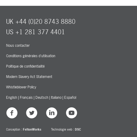
UK +44 (0)20 8743 8880
US +1 281 377 4401
Nous contacter
Conditions générales d'utilisation
Politique de confidentialité
Modern Slavery Act Statement
Whistleblower Policy
English
|
Français
|
Deutsch
|
Italiano
|
Español
Conception :
FeltonWorks
Technologie web :
DSC