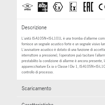
Descrizione
L'unità IS-A105N+IS-L101L è una tromba d'allarme combi
fornisce un segnale acustico forte e un segnale visivo l
L'avvisatore acustico è dotato di una funzione di accett
interruttore a pressione), l'operatore può tacitare l'al
prestabilito la condizione di allarme è ancora presente, l
apparecchiature Ex ia o Classe I Div 1, IS-A105N+IS-L101
controllo di processo.
Scaricamento