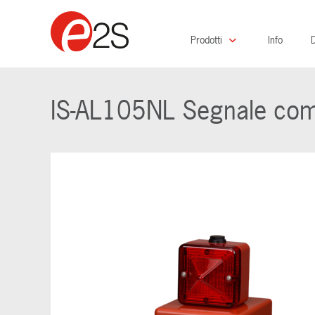
Prodotti
Info
D
IS-AL105NL Segnale comb