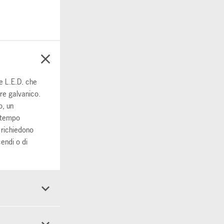
e L.E.D. che
re galvanico.
o, un
l tempo
 richiedono
endi o di