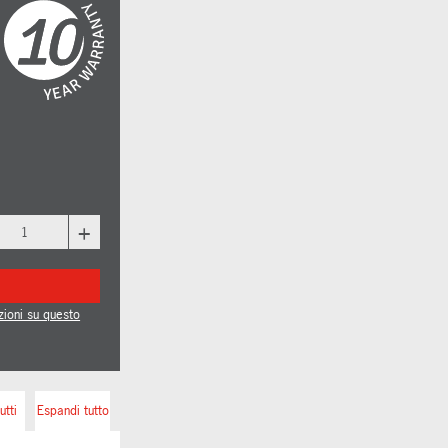
+
zioni su questo
utti
Espandi tutto