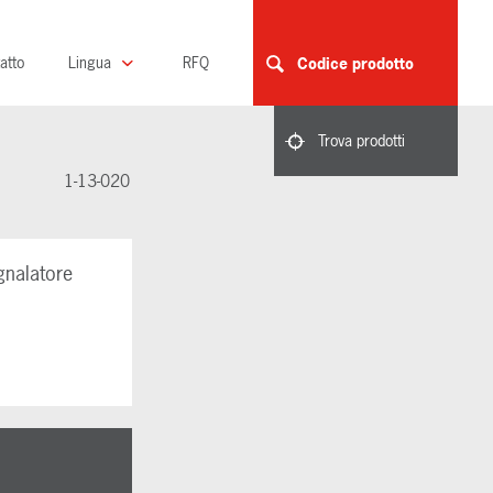
atto
Lingua
RFQ
Codice prodotto
Trova prodotti
1-13-020
gnalatore
o