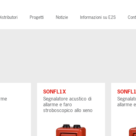
istributori
Progetti
Notizie
Informazioni su E2S
Cont
SONFL1X
SONFL
arme
Segnalatore acustico di
Segnalat
allarme e faro
allarme 
stroboscopico allo xeno