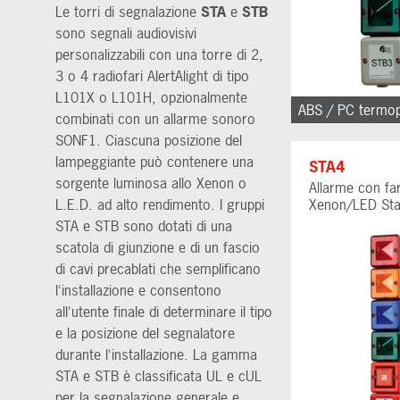
Le torri di segnalazione
STA
e
STB
sono segnali audiovisivi
personalizzabili con una torre di 2,
3 o 4 radiofari AlertAlight di tipo
L101X o L101H, opzionalmente
ABS / PC termop
combinati con un allarme sonoro
SONF1. Ciascuna posizione del
lampeggiante può contenere una
STA4
sorgente luminosa allo Xenon o
Allarme con fa
L.E.D. ad alto rendimento. I gruppi
Xenon/LED St
STA e STB sono dotati di una
scatola di giunzione e di un fascio
di cavi precablati che semplificano
l'installazione e consentono
all'utente finale di determinare il tipo
e la posizione del segnalatore
durante l'installazione. La gamma
STA e STB è classificata UL e cUL
per la segnalazione generale e