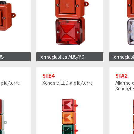
BS
Termoplastica ABS/PC
Termoplas
STB4
STA2
pila/torre
Xenon e LED a pila/torre
Allarme 
Xenon/L