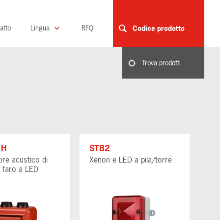
atto
Lingua
RFQ
Codice prodotto
Trova prodotti
1H
STB2
ore acustico di
Xenon e LED a pila/torre
e faro a LED