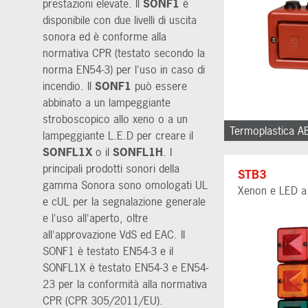
prestazioni elevate. Il
SONF1
è
disponibile con due livelli di uscita
sonora ed è conforme alla
normativa CPR (testato secondo la
norma EN54-3) per l'uso in caso di
incendio. Il
SONF1
può essere
abbinato a un lampeggiante
stroboscopico allo xeno o a un
Termoplastica A
lampeggiante L.E.D per creare il
SONFL1X
o il
SONFL1H
. I
principali prodotti sonori della
STB3
gamma Sonora sono omologati UL
Xenon e LED a 
e cUL per la segnalazione generale
e l'uso all'aperto, oltre
all'approvazione VdS ed EAC. Il
SONF1 è testato EN54-3 e il
SONFL1X è testato EN54-3 e EN54-
23 per la conformità alla normativa
CPR (CPR 305/2011/EU).