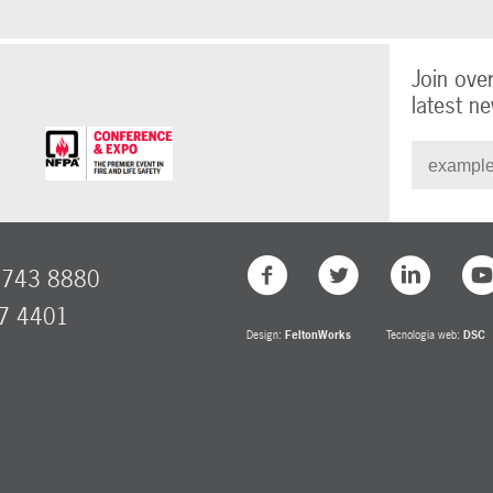
Join ove
latest ne
8743 8880
77 4401
Design:
FeltonWorks
Tecnologia web:
DSC