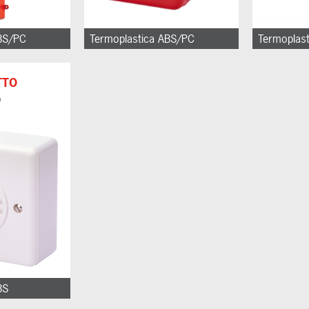
BS/PC
Termoplastica ABS/PC
Termoplas
TTO
o
BS