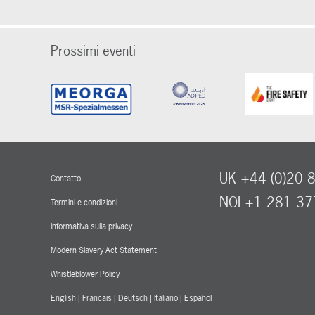
Prossimi eventi
UK +44 (0)20 
Contatto
NOI +1 281 3
Termini e condizioni
Informativa sulla privacy
Modern Slavery Act Statement
Whistleblower Policy
English
|
Français
|
Deutsch
|
Italiano
|
Español