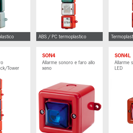
lastico
ABS / PC termoplastico
Termoplas
SON4
SON4L
ro
Allarme sonoro e faro allo
Allarme 
ack/Tower
xeno
LED