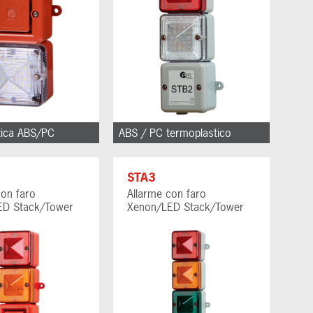
tica ABS/PC
ABS / PC termoplastico
STA3
con faro
Allarme con faro
ED Stack/Tower
Xenon/LED Stack/Tower