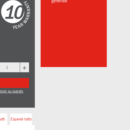
generale
+
zioni su questo
utti
Espandi tutto