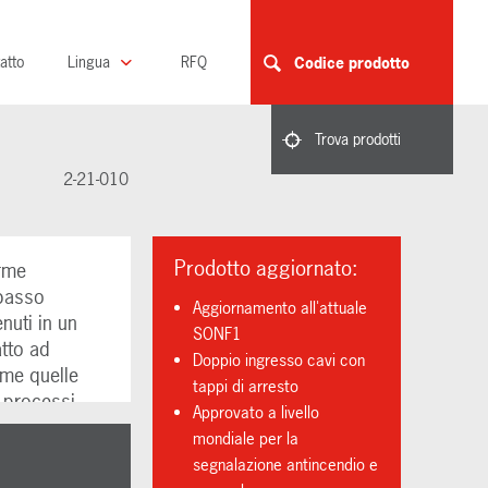
atto
Lingua
RFQ
Codice prodotto
Trova prodotti
2-21-010
Prodotto aggiornato:
arme
 basso
Aggiornamento all'attuale
nuti in un
SONF1
tto ad
Doppio ingresso cavi con
ome quelle
tappi di arresto
i processi.
Approvato a livello
mondiale per la
o
segnalazione antincendio e