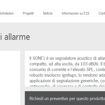
istributori
Progetti
Notizie
Informazioni su E2S
Cont
 allarme
Il SONF1 è un segnalatore acustico di all
compatto, ad alta uscita, da 103 dB(A). Il
consumo di corrente e l'elevato SPL, conte
robusto involucro ignifugo, lo rendono ada
applicazioni di segnalazione generiche, c
antincendio, di sicurezza e di controllo de
Richiedi un preventivo per questo prodott