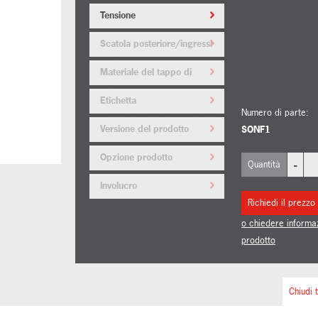
Tensione
Scatola posteriore/ingressi
cavi
Materiale del tappo di
arresto
Etichetta
Numero di parte:
dell'equipaggiamento/etichetta
Versione del prodotto
SONF1
di servizio
Opzione prodotto
-
Quantità
Involucro
Richiedi il prezzo
o chiedere informa
prodotto
Chiudi t