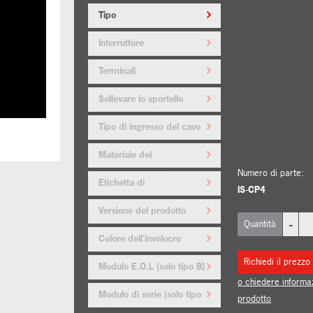
Tipo
Interruttore
Terminali
Sollevare lo sportello
Tipo di ingresso del cavo
Materiale del
tappo/adattatore
Numero di parte:
Etichetta di
IS-CP4
servizio/etichetta
Versione del prodotto
-
Quantità
Colore dell'involucro
Richiedi il prezzo
Modulo E.O.L (solo tipo B)
o chiedere informa
Modulo di serie (solo tipo
prodotto
B)