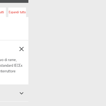
utti
Espandi tutto
ivo di rame,
i standard IECEx
nterruttore