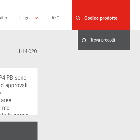
atto
Lingua
RFQ
Codice prodotto
Trova prodotti
1-14-020
-CP4-PB sono
ono approvati
o
 aree
larme
ndo la norma
o