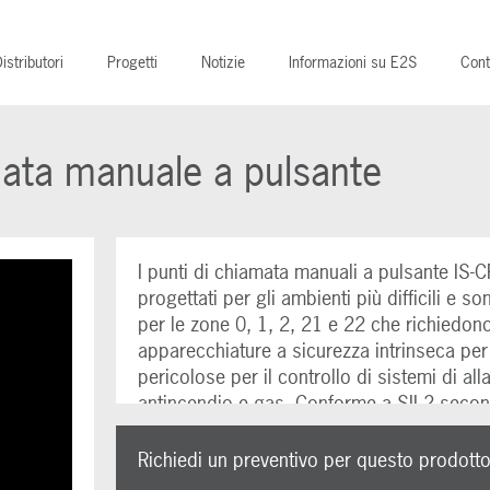
istributori
Progetti
Notizie
Informazioni su E2S
Cont
mata manuale a pulsante
I punti di chiamata manuali a pulsante IS
progettati per gli ambienti più difficili e s
per le zone 0, 1, 2, 21 e 22 che richiedon
apparecchiature a sicurezza intrinseca per
pericolose per il controllo di sistemi di al
antincendio e gas. Conforme a SIL2 seco
IEC61508 (2010).
Richiedi un preventivo per questo prodott