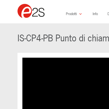
Prodotti
Info
D
IS-CP4-PB Punto di chia