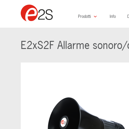
Prodotti
Info
D
E2xS2F Allarme sonoro/