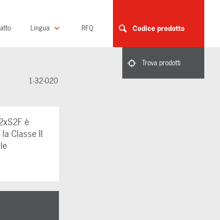
atto
Lingua
RFQ
Codice prodotto
Trova prodotti
1-32-020
E2xS2F è
la Classe II
le
o