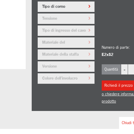
Tipo di corno
Tensione
Tipo di ingresso del cavo
Materiale del
Numero di parte:
tappo/adattatore
Materiale della staffa
E2xS2
Versione
-
Quantità
Colore dell'involucro
Richiedi il prezzo
o chiedere informa
prodotto
Chiudi t