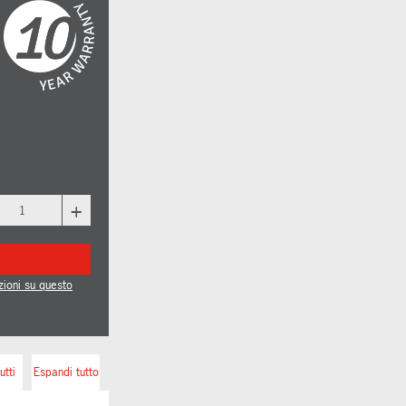
+
zioni su questo
utti
Espandi tutto