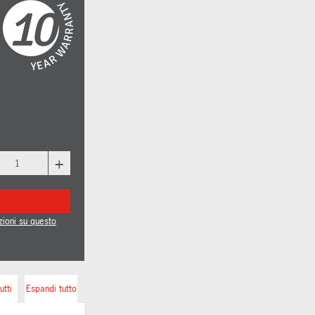
+
zioni su questo
utti
Espandi tutto