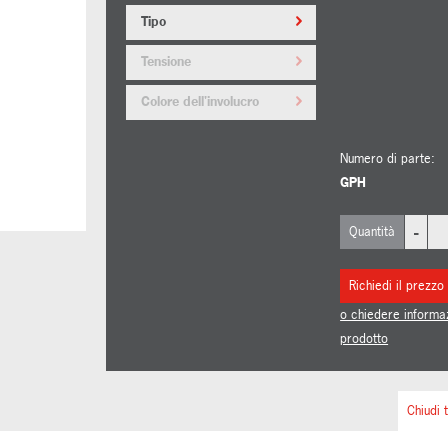
Tipo
Tensione
Colore dell'involucro
Numero di parte:
GPH
-
Quantità
Richiedi il prezzo
o chiedere informa
prodotto
Chiudi t