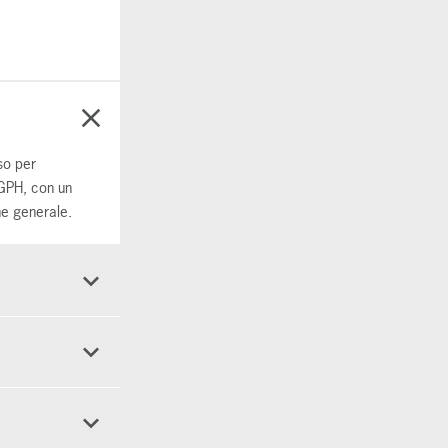
so per
 GPH, con un
ne generale.