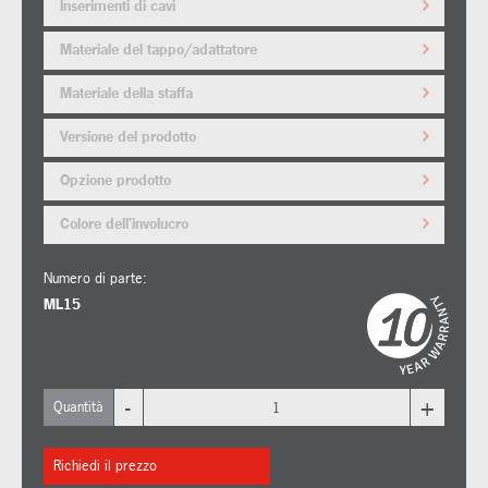
Inserimenti di cavi
Materiale del tappo/adattatore
Materiale della staffa
Versione del prodotto
Opzione prodotto
Colore dell'involucro
Numero di parte:
ML15
-
+
Quantità
Richiedi il prezzo