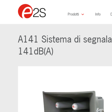
Prodotti
Info
D
A141 Sistema di segnalazi
141dB(A)