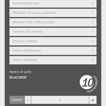
Inserimenti di cavi
Materiale del tappo/adattatore
Materiale della staffa/guardia
Versione del prodotto
Opzione prodotto
Colore dell'involucro
Colore della lente
Numero di parte:
D1xC1X05F
-
+
Quantità