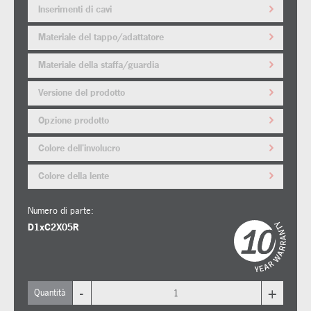
Inserimenti di cavi
Materiale del tappo/adattatore
Materiale della staffa/guardia
Versione del prodotto
Opzione prodotto
Colore dell'involucro
Colore della lente
Numero di parte:
D1xC2X05R
-
+
Quantità