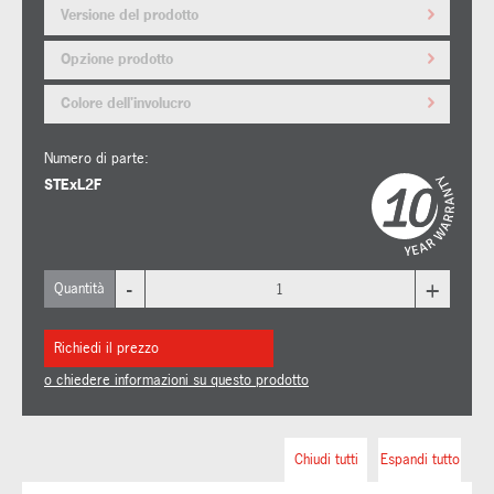
Versione del prodotto
Opzione prodotto
Colore dell'involucro
Numero di parte:
STExL2F
-
+
Quantità
Richiedi il prezzo
o chiedere informazioni su questo prodotto
Chiudi tutti
Espandi tutto