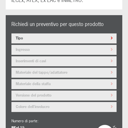
IECEx, ATEX, Ex EAC e INMETRO.
Richiedi un preventivo per questo prodotto
Tipo
Ingresso
Inserimenti di cavi
Materiale del tappo/adattatore
Materiale della staffa
Versione del prodotto
Colore dell'involucro
Numero di parte:
BExL15