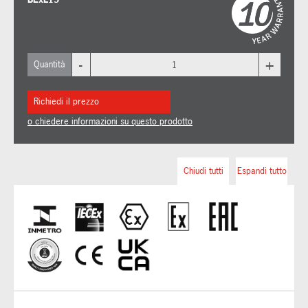
-
+
Quantità
Richiedi il prezzo
o chiedere informazioni su questo prodotto
Chiudi tutti
Espandi tutto