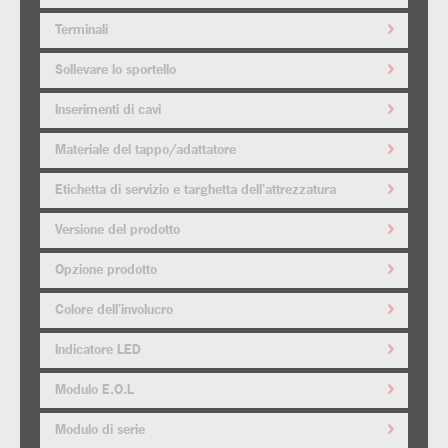
Terminali
Sollevare lo sportello
Inserimenti di cavi
Materiale del tappo/adattatore
Etichetta di servizio e targhetta dell'attrezzatura
Versione del prodotto
Opzione prodotto
Colore dell'involucro
Indicatore LED
Modulo E.O.L
Modulo di serie