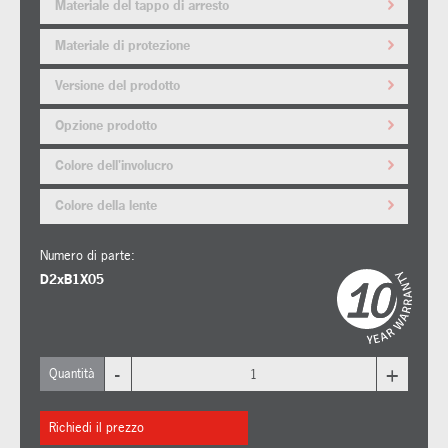
Materiale del tappo di arresto
Materiale di protezione
Versione del prodotto
Opzione prodotto
Colore dell'involucro
Colore della lente
Numero di parte:
D2xB1X05
-
+
Quantità
Richiedi il prezzo