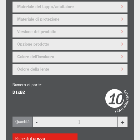
Materiale del tappo/adattatore
Materiale di protezione
Versione del prodotto
Opzione prodotto
Colore dell'involucro
Colore della lente
Numero di parte:
D1xB2
-
+
Quantità
Richiedi il prezzo