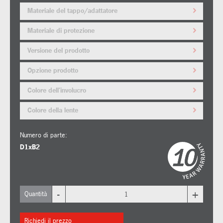
Materiale del tappo/adattatore
Materiale di protezione
Versione del prodotto
Opzione prodotto
Colore dell'involucro
Colore della lente
Numero di parte:
D1xB2
-
+
Quantità
Richiedi il prezzo