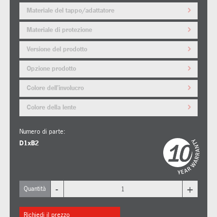
Materiale del tappo/adattatore
Materiale di protezione
Versione del prodotto
Opzione prodotto
Colore dell'involucro
Colore della lente
Numero di parte:
D1xB2
-
+
Quantità
Richiedi il prezzo