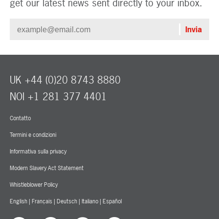
get our latest news sent directly to your inbox.
UK +44 (0)20 8743 8880
NOI +1 281 377 4401
Contatto
Termini e condizioni
Informativa sulla privacy
Modern Slavery Act Statement
Whistleblower Policy
English
|
Français
|
Deutsch
|
Italiano
|
Español