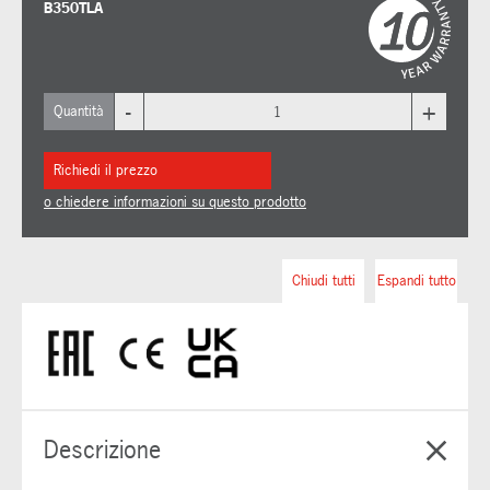
B350TLA
-
+
Quantità
Richiedi il prezzo
o chiedere informazioni su questo prodotto
Chiudi tutti
Espandi tutto
Descrizione