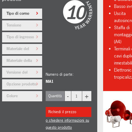
Basso in-
Uscita
Tipo di corno
autosincr
Tensione
Staffa di
montaggi
Tipo di ingresso
(A4)
del cavo
Terminali 
Materiale del
cavi dupli
tappo/adattatore
Materiale della
innestabil
staffa
Elettroni
Versione del
Numero di parte:
tropicali
prodotto
MA1
Opzione prodotto
-
+
Colore
Quantità
dell'involucro
Richiedi il prezzo
o chiedere informazioni su
questo prodotto