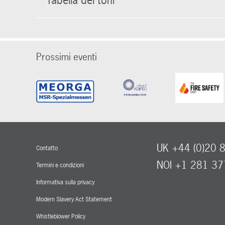
Tabella dei toni
Prossimi eventi
UK +44 (0)20 
Contatto
NOI +1 281 3
Termini e condizioni
Informativa sulla privacy
Modern Slavery Act Statement
Whistleblower Policy