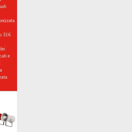
rush
onizzata
o 316
dei
cati e
i
ca
zzata