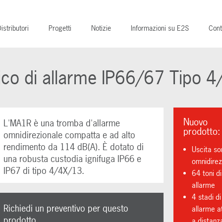
istributori
Progetti
Notizie
Informazioni su E2S
Cont
co di allarme IP66/67 Tipo 
Nuovo
L'MA1R è una tromba d'allarme
prodotto:
omnidirezionale compatta e ad alto
rendimento da 114 dB(A). È dotato di
Uscita so
una robusta custodia ignifuga IP66 e
omnidirez
IP67 di tipo 4/4X/13.
64 toni di
allarme
4 stadi di
Richiedi un preventivo per questo
allarme at
prodotto
a distanz