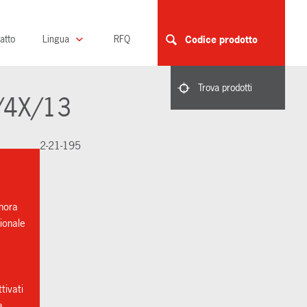
atto
Lingua
RFQ
Codice prodotto
Trova prodotti
4/4X/13
2-21-195
nora
ionale
tivati
a