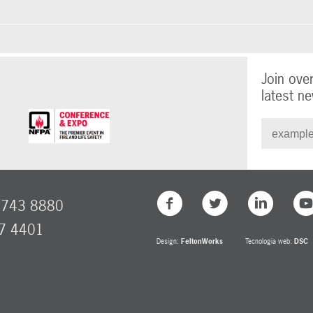
Join ove
latest ne
8743 8880
77 4401
Design:
FeltonWorks
Tecnologia web:
DSC