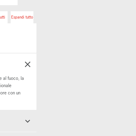
utti
Espandi tutto
e al fuoco, la
zionale
iore con un