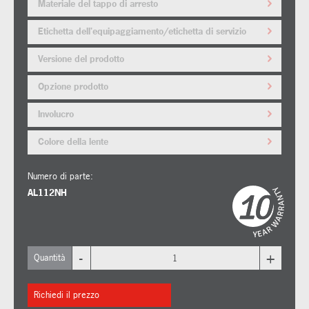
Materiale del tappo di arresto
Etichetta dell'equipaggiamento/etichetta di servizio
Versione del prodotto
Opzione prodotto
Involucro
Colore della lente
Numero di parte:
AL112NH
-
+
Quantità
Richiedi il prezzo