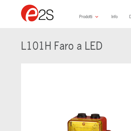
Prodotti
Info
D
L101H Faro a LED