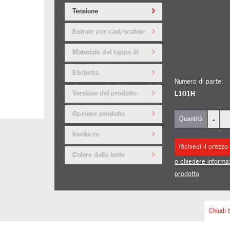
Tensione
Entrate per cavi/scatole
posteriori
Materiale del tappo di
arresto
Etichetta
Numero di parte:
dell'equipaggiamento/etichetta
Versione del prodotto
L101H
di servizio
Opzione prodotto
-
Quantità
Involucro
Richiedi il prezzo
Colore della lente
o chiedere informa
prodotto
Chiudi t