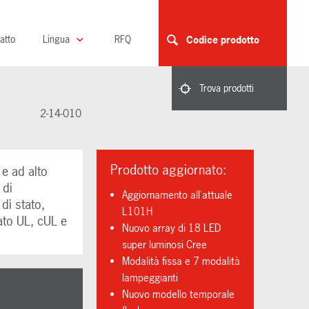
atto
Lingua
RFQ
Codice prodotto
Trova prodotti
2-14-010
Prodotto aggiornato:
e ad alto
 di
Aggiornamento all'attuale
di stato,
L101H
ato UL, cUL e
Nuovo array di 18 LED
super luminosi Cree
Modalità fissa e 7 modalità
lampeggianti
o
Nuovo modello temporale