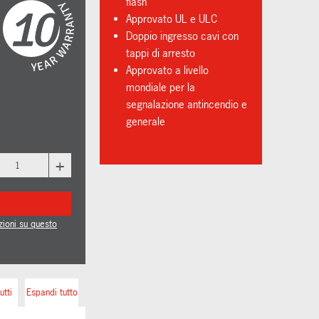
flash
Approvato UL e ULC
Doppio ingresso cavi con
tappi di arresto
Approvato a livello
mondiale per la
segnalazione antincendio e
generale
+
zioni su questo
utti
Espandi tutto