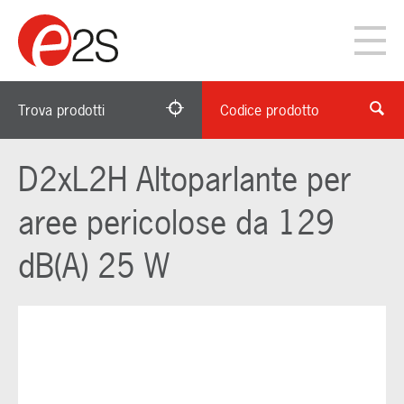
Trova prodotti
Codice prodotto
D2xL2H Altoparlante per
aree pericolose da 129
dB(A) 25 W