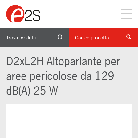
Trova prodotti
Codice prodotto
D2xL2H Altoparlante per
aree pericolose da 129
dB(A) 25 W