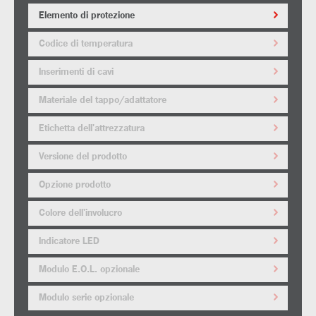
Elemento di protezione
Codice di temperatura
Inserimenti di cavi
Materiale del tappo/adattatore
Etichetta dell'attrezzatura
Versione del prodotto
Opzione prodotto
Colore dell'involucro
Indicatore LED
Modulo E.O.L. opzionale
Modulo serie opzionale