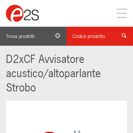
Trova prodotti
Codice prodotto
D2xCF Avvisatore
acustico/altoparlante
Strobo