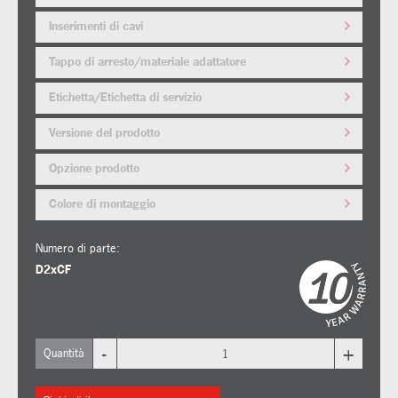
Inserimenti di cavi
Tappo di arresto/materiale adattatore
Etichetta/Etichetta di servizio
Versione del prodotto
Opzione prodotto
Colore di montaggio
Numero di parte:
D2xCF
-
+
Quantità