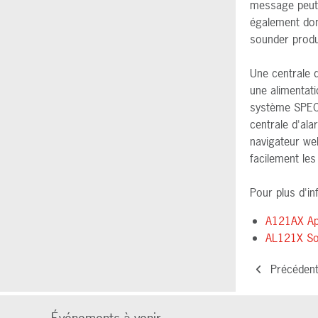
message peut ê
également don
sounder produ
Une centrale 
une alimentati
système SPECT
centrale d'ala
navigateur web
facilement les
Pour plus d'in
A121AX Appe
AL121X Son
Précéden