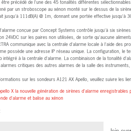
tre précédé de l'une des 45 tonalités différentes sélectionnables p
né par un stroboscope au xénon monté sur le dessus de la sirène 
it jusqu'à 111dB(A) @ 1m, donnant une portée effective jusqu'
d'alarme conçue par Concept Systems contrôle jusqu'à six sirènes 
on 24VDC sur les paires non utilisées, de sorte qu'aucune alimenta
RA communique avec la centrale d'alarme locale à l'aide des pr
rme possède une adresse IP réseau unique. La configuration, le test
 intégré à la centrale d'alarme. La combinaison de la tonalité d'
 alarmes critiques des autres alarmes de la salle des instruments, 
formations sur les sondeurs A121 AX Apello, veuillez suivre les lie
llo X la nouvelle génération de sirènes d'alarme enregistrables pa
de d'alarme et balise au xénon
t
Join ove