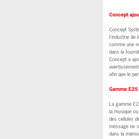
Concept ajou
Concept Syste
l'industrie de
comme une nor
dans la fourn
Concept a ajo
avertissements
afin que le pe
Gamme E2S A
La gamme E2S 
la musique ou
des cellules 
message ne se
dans la mémoir