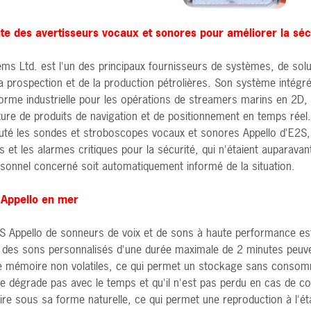
te des avertisseurs vocaux et sonores pour améliorer la séc
ms Ltd. est l'un des principaux fournisseurs de systèmes, de solu
 la prospection et de la production pétrolières. Son système inté
me industrielle pour les opérations de streamers marins en 2D, 
iture de produits de navigation et de positionnement en temps rée
uté les sondes et stroboscopes vocaux et sonores Appello d'E2S, q
 et les alarmes critiques pour la sécurité, qui n'étaient auparavant
rsonnel concerné soit automatiquement informé de la situation.
ppello en mer
Appello de sonneurs de voix et de sons à haute performance es
 des sons personnalisés d'une durée maximale de 2 minutes peuve
de mémoire non volatiles, ce qui permet un stockage sans consomma
 dégrade pas avec le temps et qu'il n'est pas perdu en cas de co
e sous sa forme naturelle, ce qui permet une reproduction à l'état