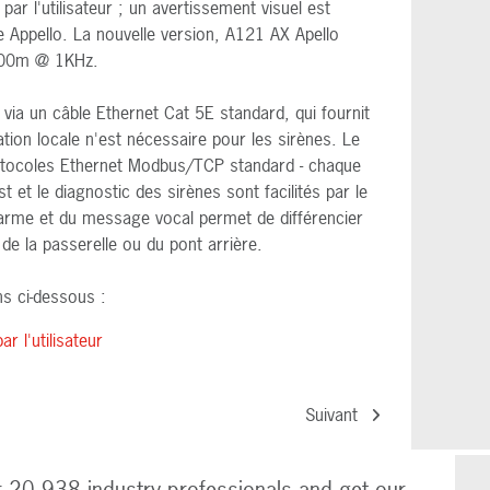
ar l'utilisateur ; un avertissement visuel est
Appello. La nouvelle version, A121 AX Apello
à 300m @ 1KHz.
via un câble Ethernet Cat 5E standard, qui fournit
tion locale n'est nécessaire pour les sirènes. Le
otocoles Ethernet Modbus/TCP standard - chaque
 et le diagnostic des sirènes sont facilités par le
alarme et du message vocal permet de différencier
de la passerelle ou du pont arrière.
ns ci-dessous :
r l'utilisateur
Suivant
r 20,938 industry professionals and get our