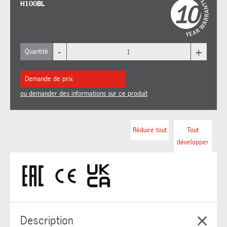
H100BL
-
+
Quantité
Demande de prix
ou demander des informations sur ce produit
Réduire tout
Tout
développer
Description