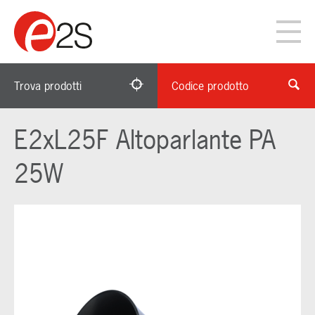
Trova prodotti
Codice prodotto
E2xL25F Altoparlante PA
25W