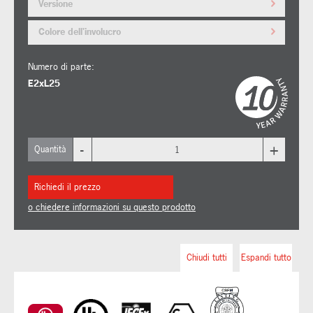
Versione
Colore dell'involucro
Numero di parte:
E2xL25
-
+
Quantità
Richiedi il prezzo
o chiedere informazioni su questo prodotto
Chiudi tutti
Espandi tutto