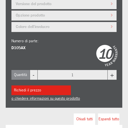
Versione del prodotto
Opzione prodotto
Colore dell'involucro
Numero di parte:
D105AX
-
+
Quantità
Richiedi il prezzo
o chiedere informazioni su questo prodotto
Chiudi tutti
Espandi tutto