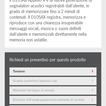
Il D105AX Appello X è la nuova generazione di
segnalatori acustici registrabili dall'utente, in
grado di memorizzare fino a 2 minuti di
contenuti. Il D105AX registra, memorizza e
riproduce con una chiarezza insuperabile
messaggi vocali, musica o suoni definiti
dall'utente e memorizzati direttamente nella
memoria non volatile.
Richiedi un preventivo per questo prodotto
Tensione
Scatola posteriore/ingressi cavi
Materiale del tappo di arresto
Etichetta dell'equipaggiamento/etichetta di servizio