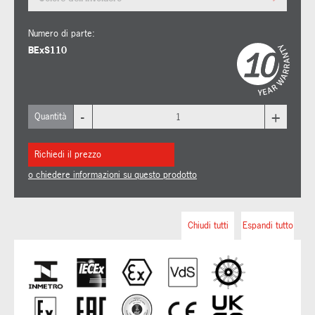
Numero di parte:
BExS110
-
+
Quantità
Richiedi il prezzo
o chiedere informazioni su questo prodotto
Chiudi tutti
Espandi tutto