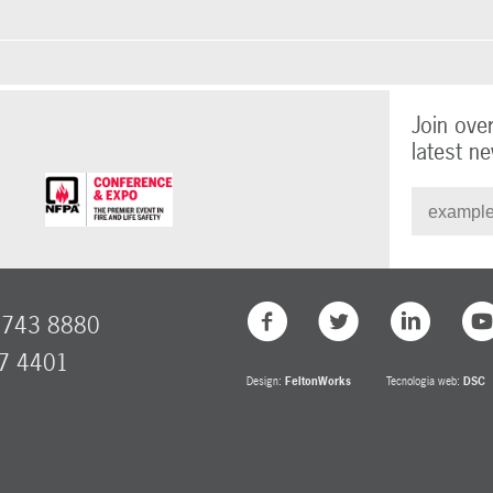
Join ove
latest ne
8743 8880
77 4401
Design:
FeltonWorks
Tecnologia web:
DSC