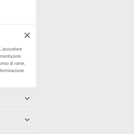
 L'avvisatore
imentazioni
privo di rame,
i terminazione