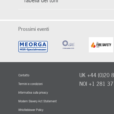
Tabella dei toni
Prossimi eventi
UK +44 (0)20 
Contatto
NOI +1 281 3
Termini e condizioni
Informativa sulla privacy
Modern Slavery Act Statement
Whistleblower Policy