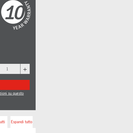
+
zioni su questo
utti
Espandi tutto