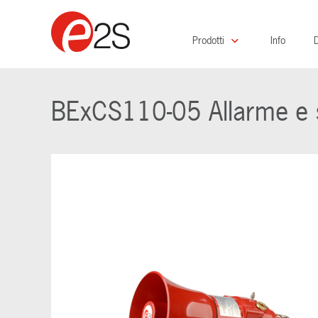
Prodotti
Info
D
BExCS110-05 Allarme e s