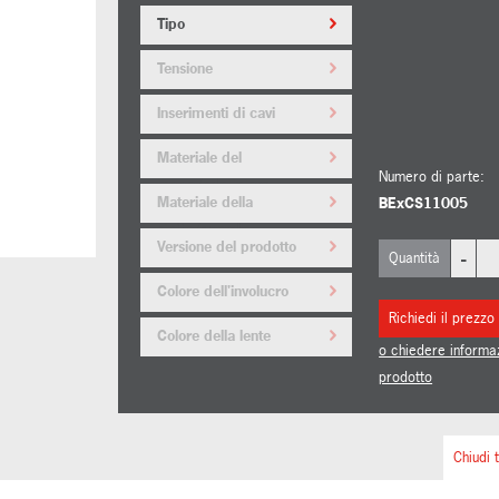
Tipo
Tensione
Inserimenti di cavi
Materiale del
Numero di parte:
tappo/adattatore
Materiale della
BExCS11005
staffa/guardia
Versione del prodotto
-
Quantità
Colore dell'involucro
Richiedi il prezzo
Colore della lente
o chiedere informa
prodotto
Chiudi t