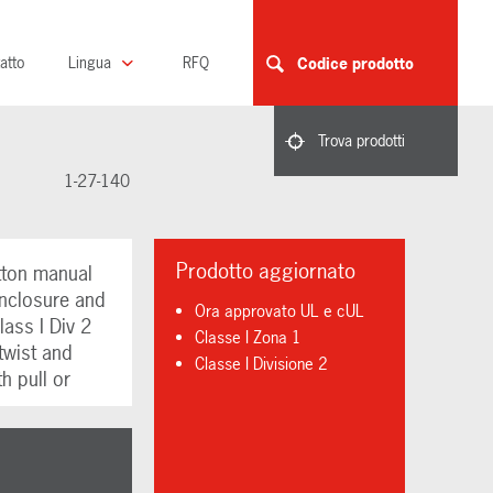
atto
Lingua
RFQ
Codice prodotto
Trova prodotti
1-27-140
Prodotto aggiornato
tton manual
enclosure and
Ora approvato UL e cUL
lass I Div 2
Classe I Zona 1
twist and
Classe I Divisione 2
h pull or
o