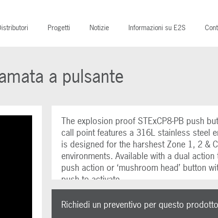
istributori
Progetti
Notizie
Informazioni su E2S
Cont
amata a pulsante
The explosion proof STExCP8-PB push bu
call point features a 316L stainless steel 
is designed for the harshest Zone 1, 2 & C
environments. Available with a dual action 
push action or ‘mushroom head’ button wit
push to activate.
Richiedi un preventivo per questo prodott