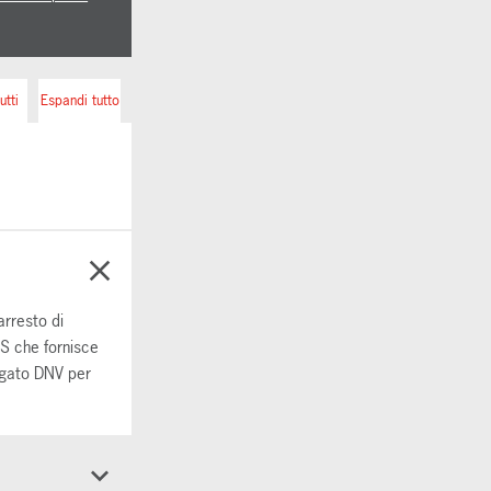
utti
Espandi tutto
arresto di
2S che fornisce
ogato DNV per