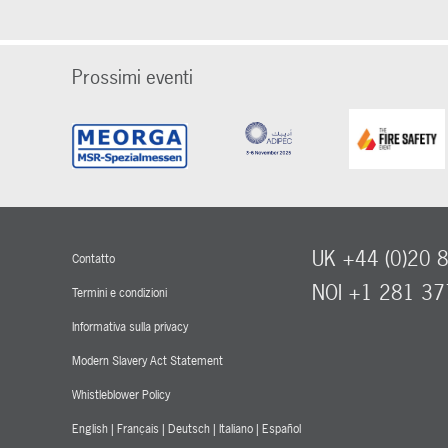
Prossimi eventi
UK +44 (0)20 
Contatto
NOI +1 281 3
Termini e condizioni
Informativa sulla privacy
Modern Slavery Act Statement
Whistleblower Policy
English
|
Français
|
Deutsch
|
Italiano
|
Español