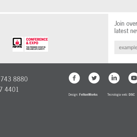
Join ove
latest ne
8743 8880
77 4401
Design:
FeltonWorks
Tecnologia web:
DSC