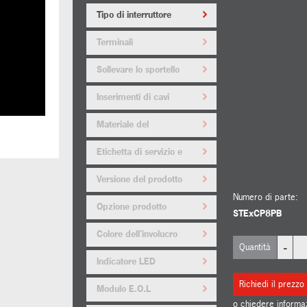
Tipo di interruttore
Terminali
Sollevare lo sportello
Inserimenti di cavi
Materiale del
tappo/adattatore
Etichetta di servizio e
targhetta dell'attrezzatura
Versione del prodotto
Numero di parte:
Opzione prodotto
STExCP8PB
Colore dell'involucro
-
Quantità
Indicatore LED
Richiedi il prezzo
Modulo E.O.L
o chiedere informa