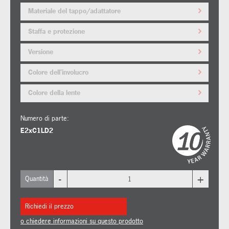
Materiale del tappo/adattatore
Staffa e protezione
Versione
Colore dell'involucro
Colore della lente
Numero di parte:
E2xC1LD2
-
+
Quantità
Richiedi il prezzo
o chiedere informazioni su questo prodotto