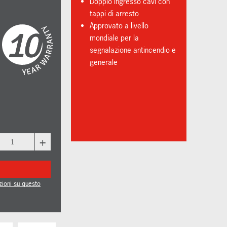
Doppio ingresso cavi con
o
tappi di arresto
Approvato a livello
mondiale per la
segnalazione antincendio e
generale
+
zioni su questo