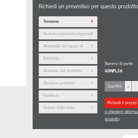
Richiedi un preventivo per questo prodott
Tensione
Scatola posteriore/ingressi
cavi
Materiale del tappo di
arresto
Etichetta
Numero di parte:
dell'equipaggiamento/etichetta
Versione del prodotto
SONFL1H
di servizio
Opzione prodotto
-
Quantità
Involucro
Richiedi il prezzo
Colore della lente
o chiedere informa
prodotto