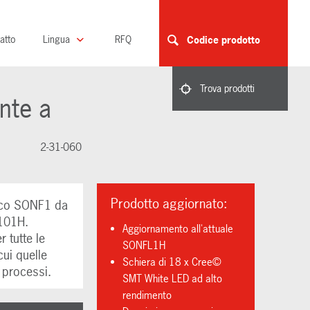
atto
Lingua
RFQ
Codice prodotto
Trova prodotti
nte a
2-31-060
Prodotto aggiornato:
tico SONF1 da
L101H.
Aggiornamento all'attuale
 tutte le
SONFL1H
cui quelle
Schiera di 18 x Cree©
i processi.
SMT White LED ad alto
rendimento