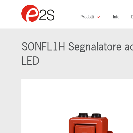
Prodotti
Info
D
SONFL1H Segnalatore acu
LED