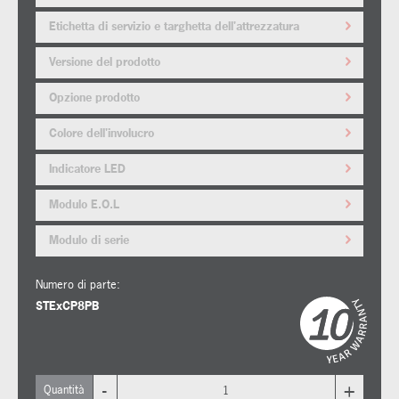
Etichetta di servizio e targhetta dell'attrezzatura
Versione del prodotto
Opzione prodotto
Colore dell'involucro
Indicatore LED
Modulo E.O.L
Modulo di serie
Numero di parte:
STExCP8PB
-
+
Quantità