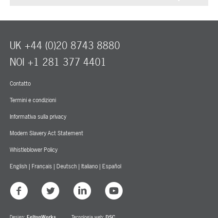
UK +44 (0)20 8743 8880
NOI +1 281 377 4401
Contatto
Termini e condizioni
Informativa sulla privacy
Modern Slavery Act Statement
Whistleblower Policy
English
|
Français
|
Deutsch
|
Italiano
|
Español
Design:
FeltonWorks
Tecnologia web:
DSC