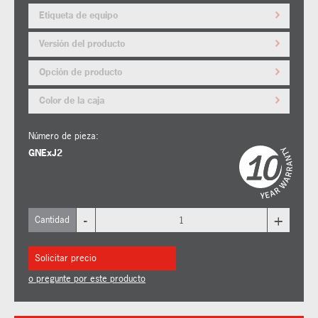
Etiqueta de equipo
Versión del producto
Opción de producto
Color de la caja
Número de pieza:
GNExJ2
-
+
Cantidad
Solicitar precio
o pregunte por este producto