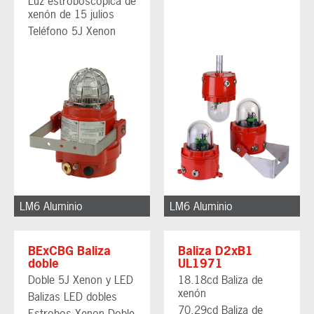
Luz estroboscópica de
xenón de 15 julios
Teléfono 5J Xenon
LM6 Aluminio
LM6 Aluminio
BExCBG Baliza
Baliza D2xB1
doble
UL1971
Doble 5J Xenon y LED
18.18cd Baliza de
xenón
Balizas LED dobles
70,29cd Baliza de
Estrobos Xenon Doble