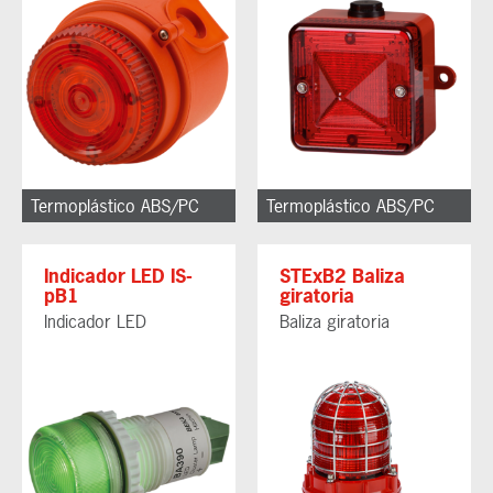
Termoplástico ABS/PC
Termoplástico ABS/PC
Indicador LED IS-
STExB2 Baliza
pB1
giratoria
Indicador LED
Baliza giratoria