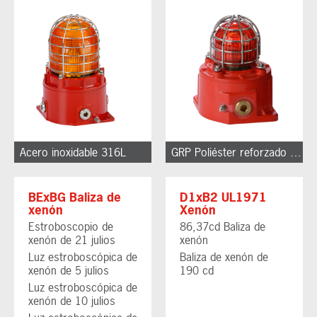
Acero inoxidable 316L
GRP Poliéster reforzado con fibra de vidrio
BExBG Baliza de
D1xB2 UL1971
xenón
Xenón
Estroboscopio de
86,37cd Baliza de
xenón de 21 julios
xenón
Luz estroboscópica de
Baliza de xenón de
xenón de 5 julios
190 cd
Luz estroboscópica de
xenón de 10 julios