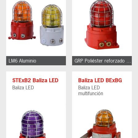
LM6 Aluminio
GRP Poliéster reforzado con fibra de vidrio
STExB2 Baliza LED
Baliza LED BExBG
Baliza LED
Baliza LED
multifunción