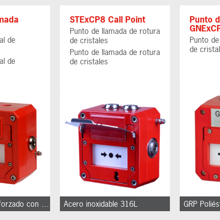
amada
STExCP8 Call Point
Punto d
GNExC
Punto de llamada de rotura
al de
Punto de
de cristales
de crista
Punto de llamada de rotura
al de
de cristales
GRP Poliéster reforzado con fibra de vidrio
Acero inoxidable 316L