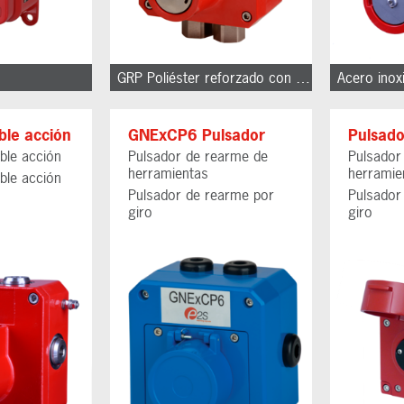
GRP Poliéster reforzado con fibra de vidrio
Acero inox
le acción
GNExCP6 Pulsador
Pulsad
ble acción
Pulsador de rearme de
Pulsador
herramientas
herramie
ble acción
Pulsador de rearme por
Pulsador
giro
giro