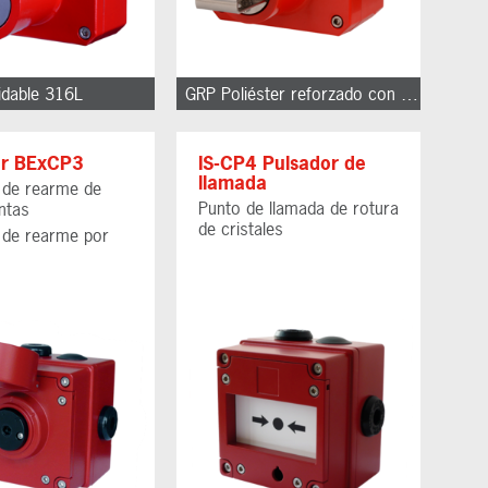
idable 316L
GRP Poliéster reforzado con fibra de vidrio
or BExCP3
IS-CP4 Pulsador de
llamada
 de rearme de
Punto de llamada de rotura
ntas
de cristales
 de rearme por