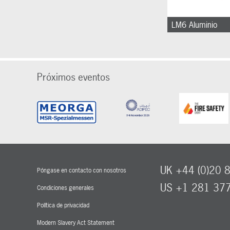
LM6 Aluminio
Próximos eventos
UK +44 (0)20 
Póngase en contacto con nosotros
US +1 281 37
Condiciones generales
Política de privacidad
Modern Slavery Act Statement