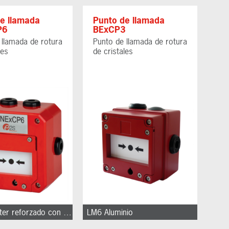
e llamada
Punto de llamada
P6
BExCP3
 llamada de rotura
Punto de llamada de rotura
les
de cristales
GRP Poliéster reforzado con fibra de vidrio
LM6 Aluminio