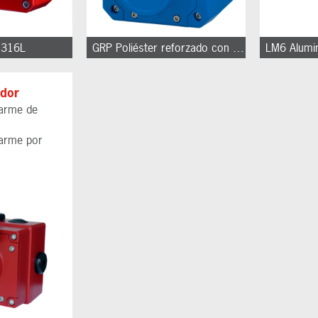
e 316L
GRP Poliéster reforzado con fibra de vidrio
LM6 Alumi
ador
earme de
earme por