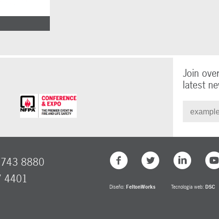
Join ove
latest ne
8743 8880
7 4401
Diseño:
FeltonWorks
Tecnología web:
DSC