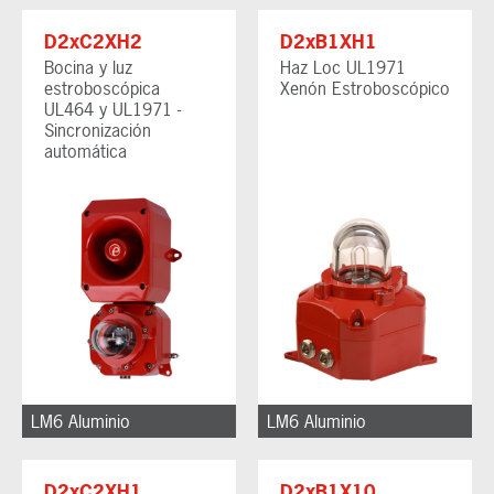
D2xC2XH2
D2xB1XH1
Bocina y luz
Haz Loc UL1971
estroboscópica
Xenón Estroboscópico
UL464 y UL1971 -
Sincronización
automática
LM6 Aluminio
LM6 Aluminio
D2xC2XH1
D2xB1X10