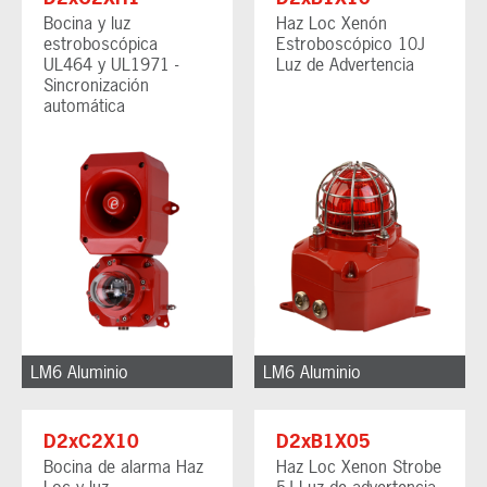
Bocina y luz
Haz Loc Xenón
estroboscópica
Estroboscópico 10J
UL464 y UL1971 -
Luz de Advertencia
Sincronización
automática
LM6 Aluminio
LM6 Aluminio
D2xC2X10
D2xB1X05
Bocina de alarma Haz
Haz Loc Xenon Strobe
Loc y luz
5J Luz de advertencia