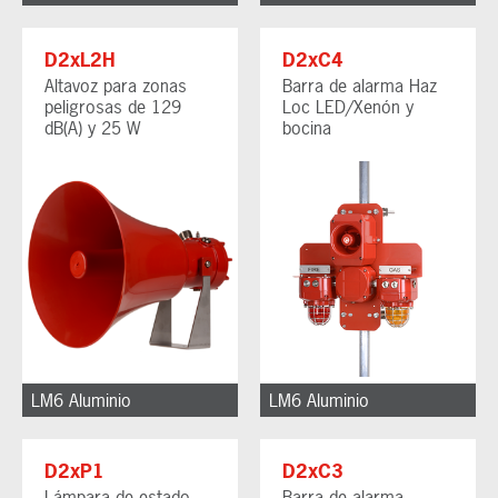
D2xL2H
D2xC4
Altavoz para zonas
Barra de alarma Haz
peligrosas de 129
Loc LED/Xenón y
dB(A) y 25 W
bocina
LM6 Aluminio
LM6 Aluminio
D2xP1
D2xC3
Lámpara de estado
Barra de alarma