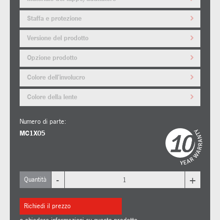
Staffa e protezione
Versione del prodotto
Opzione prodotto
Colore dell'involucro
Colore della lente
Numero di parte:
MC1X05
-
+
Quantità
Richiedi il prezzo