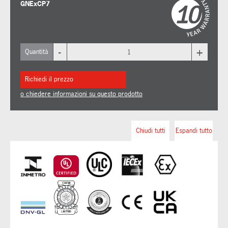
GNExCP7
-
+
Quantità
Richiedi il prezzo
o chiedere informazioni su questo prodotto
Chiudi tutti
Espandi tutto