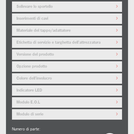
Sollevare lo sportello
Inserimenti di cavi
Materiale del tappo/adattatore
Etichetta di servizio e targhetta dell'attrezzatura
Versione del prodotto
Opzione prodotto
Colore dell'involucro
Indicatore LED
Modulo E.O.L
Modulo di serie
Numero di parte: