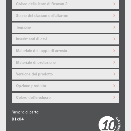
Colore della lente di Beacon 2
Suono del clacson dell'allarme
Tensione
Inserimenti di cavi
Materiale del tappo di arresto
Materiale di protezione
Versione del prodotto
Opzione prodotto
Colore dell'involucro
Numero di parte:
D1xC4