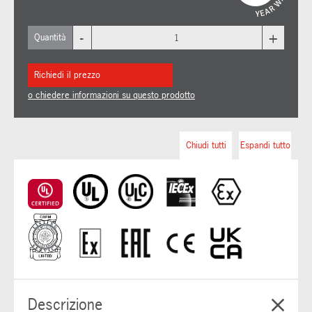
-
+
Quantità
Richiedi il prezzo
o chiedere informazioni su questo prodotto
Chiudi tutti
Espandi tutto
Descrizione