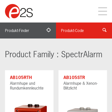
Produkt-Finder
Produkt-Code
Product Family : SpectrAlarm
AB105RTH
AB105STR
Alarmhupe und
Alarmhupe & Xenon-
Rundumkennleuchte
Blitzlicht