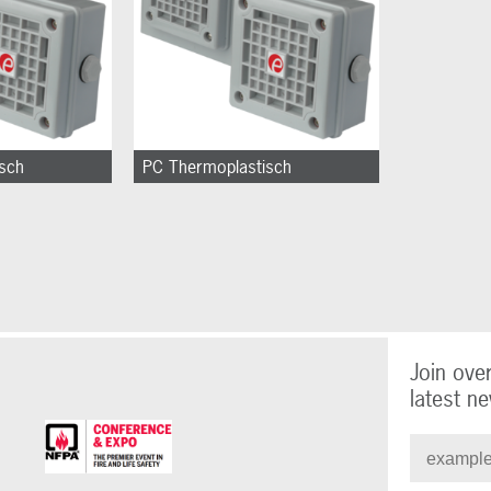
sch
PC Thermoplastisch
Join ove
latest ne