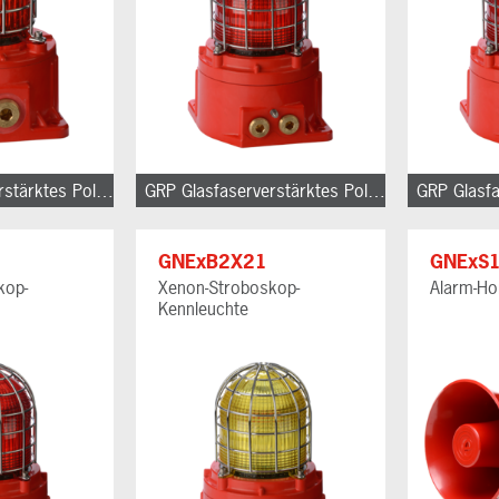
GRP Glasfaserverstärktes Polyester
GRP Glasfaserverstärktes Polyester
GNExB2X21
GNExS
kop-
Xenon-Stroboskop-
Alarm-Ho
Kennleuchte