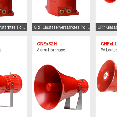
GRP Glasfaserverstärktes Polyester
GRP Glasfaserverstärktes Polyester
GNExS2H
GNExL
e
Alarm-Hornhupe
PA-Lauts