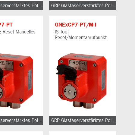
GRP Glasfaserverstärktes Polyester
GRP Glasfaserverstärktes Polyester
P7-PT
GNExCP7-PT/M-I
 Reset Manuelles
IS Tool
Reset/Momentanrufpunkt
GRP Glasfaserverstärktes Polyester
GRP Glasfaserverstärktes Polyester