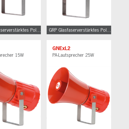
GRP Glasfaserverstärktes Polyester
GRP Glasfaserverstärktes Polyester
1
GNExL2
precher 15W
PA-Lautsprecher 25W