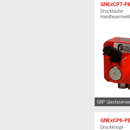
GNExCP7-P
Drucktaster
Handfeuermeld
GNExCP6-P
Druckknopf-