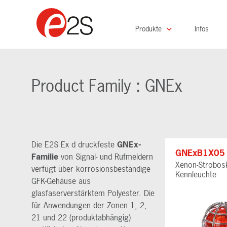
Produkte
Infos
Product Family : GNEx
Die E2S Ex d druckfeste
GNEx-
GNExB1X05
Familie
von Signal- und Rufmeldern
Xenon-Strobos
verfügt über korrosionsbeständige
Kennleuchte
GFK-Gehäuse aus
glasfaserverstärktem Polyester. Die
für Anwendungen der Zonen 1, 2,
21 und 22 (produktabhängig)