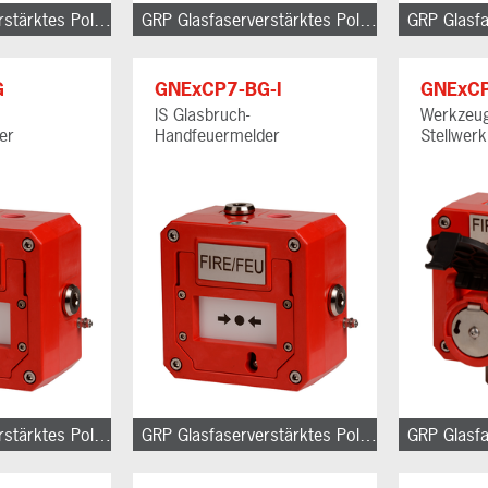
GRP Glasfaserverstärktes Polyester
GRP Glasfaserverstärktes Polyester
G
GNExCP7-BG-I
GNExC
IS Glasbruch-
Werkzeug
er
Handfeuermelder
Stellwerk
GRP Glasfaserverstärktes Polyester
GRP Glasfaserverstärktes Polyester