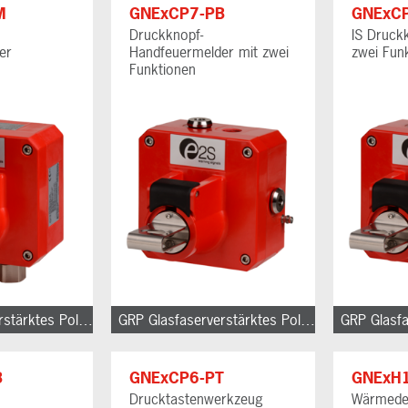
M
GNExCP7-PB
GNExCP
Druckknopf-
IS Druck
er
Handfeuermelder mit zwei
zwei Fun
Funktionen
GRP Glasfaserverstärktes Polyester
GRP Glasfaserverstärktes Polyester
B
GNExCP6-PT
GNExH
Drucktastenwerkzeug
Wärmede