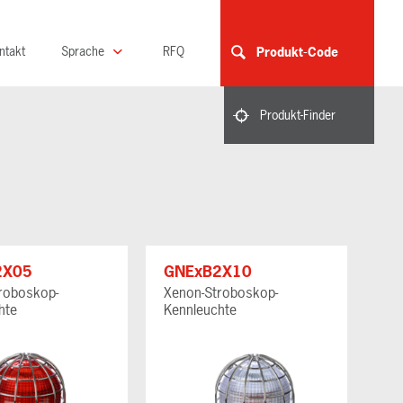
ntakt
Sprache
RFQ
Produkt-Code
Produkt-Finder
2X05
GNExB2X10
roboskop-
Xenon-Stroboskop-
hte
Kennleuchte