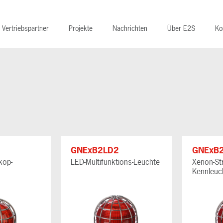
Vertriebspartner
Projekte
Nachrichten
Über E2S
Ko
GNExB2LD2
GNExB
kop-
LED-Multifunktions-Leuchte
Xenon-St
Kennleuc