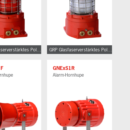
GRP Glasfaserverstärktes Polyester
GRP Glasfaserverstärktes Polyester
1F
GNExS1R
rnhupe
Alarm-Hornhupe