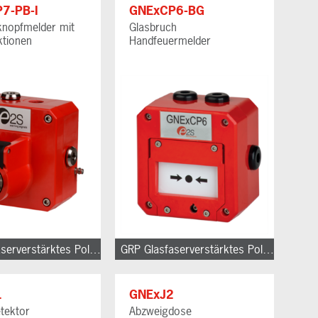
7-PB-I
GNExCP6-BG
knopfmelder mit
Glasbruch
ktionen
Handfeuermelder
GRP Glasfaserverstärktes Polyester
GRP Glasfaserverstärktes Polyester
1
GNExJ2
tektor
Abzweigdose