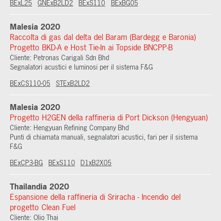
BExL25
GNExB2LD2
BExS110
BExBG05
Malesia 2020
Raccolta di gas dal delta del Baram (Bardegg e Baronia)
Progetto BKD-A e Host Tie-In ai Topside BNCPP-B
Cliente: Petronas Carigali Sdn Bhd
Segnalatori acustici e luminosi per il sistema F&G
BExCS110-05
STExB2LD2
Malesia 2020
Progetto H2GEN della raffineria di Port Dickson (Hengyuan)
Cliente: Hengyuan Refining Company Bhd
Punti di chiamata manuali, segnalatori acustici, fari per il sistema
F&G
BExCP3-BG
BExS110
D1xB2X05
Thailandia 2020
Espansione della raffineria di Sriracha - Incendio del
progetto Clean Fuel
Cliente: Olio Thai