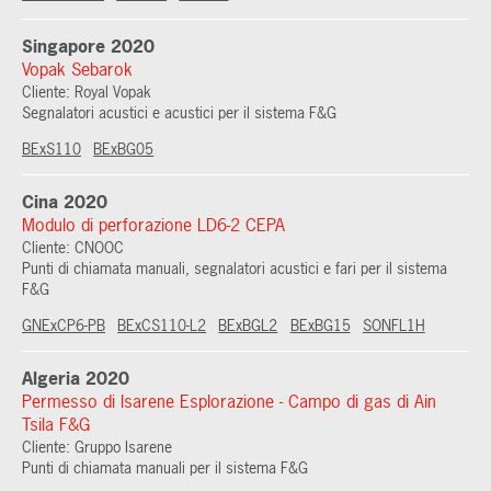
Singapore 2020
Vopak Sebarok
Cliente: Royal Vopak
Segnalatori acustici e acustici per il sistema F&G
BExS110
BExBG05
Cina 2020
Modulo di perforazione LD6-2 CEPA
Cliente: CNOOC
Punti di chiamata manuali, segnalatori acustici e fari per il sistema
F&G
GNExCP6-PB
BExCS110-L2
BExBGL2
BExBG15
SONFL1H
Algeria 2020
Permesso di Isarene Esplorazione - Campo di gas di Ain
Tsila F&G
Cliente: Gruppo Isarene
Punti di chiamata manuali per il sistema F&G