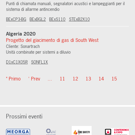
Punti di chiamata manuali, segnalatori acustici e lampeggianti per il
sistema di allarme antincendio
BExCP3-BG
BExBGL2
BExS110
STExB2X10
Algeria 2020
Progetto del giacimento di gas di South West
Cliente: Sonartrach
Unità combinate per sistemi a diluvio
D1xC1X05R
SONFL1X
" Primo
' Prev
...
11
12
13
14
15
Prossimi eventi