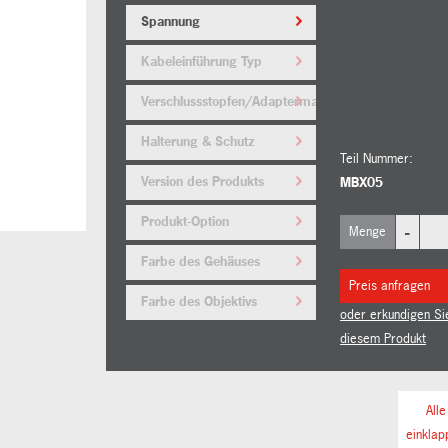
Spannung
Kabeleinführung Typ
Verschlussstopfen/Adaptermaterial
Halterung & Schutz
Teil Nummer:
Version des Produkts
MBX05
Produkt-Option
-
Menge
Farbe des Gehäuses
Preis anfragen
Farbe des Objektivs
oder erkundigen Si
diesem Produkt
Alle
einklap