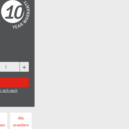
+
e sich nach
Alle
pen
erweitern